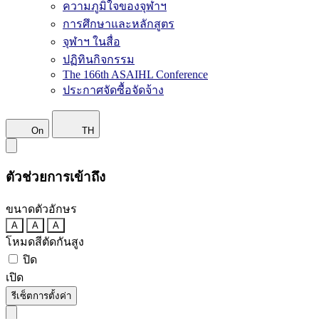
ความภูมิใจของจุฬาฯ
การศึกษาและหลักสูตร
จุฬาฯ ในสื่อ
ปฏิทินกิจกรรม
The 166th ASAIHL Conference
ประกาศจัดซื้อจัดจ้าง
On
TH
ตัวช่วยการเข้าถึง
ขนาดตัวอักษร
A
A
A
โหมดสีตัดกันสูง
ปิด
เปิด
รีเซ็ตการตั้งค่า