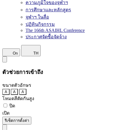
ความภูมิใจของจุฬาฯ
การศึกษาและหลักสูตร
จุฬาฯ ในสื่อ
ปฏิทินกิจกรรม
The 166th ASAIHL Conference
ประกาศจัดซื้อจัดจ้าง
On
TH
ตัวช่วยการเข้าถึง
ขนาดตัวอักษร
A
A
A
โหมดสีตัดกันสูง
ปิด
เปิด
รีเซ็ตการตั้งค่า