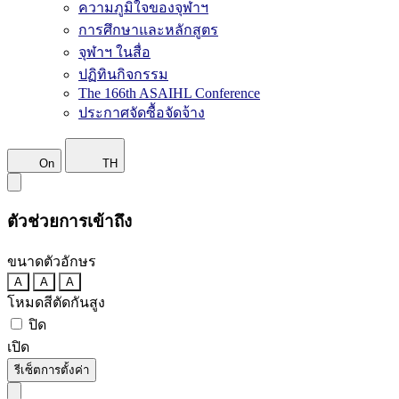
ความภูมิใจของจุฬาฯ
การศึกษาและหลักสูตร
จุฬาฯ ในสื่อ
ปฏิทินกิจกรรม
The 166th ASAIHL Conference
ประกาศจัดซื้อจัดจ้าง
On
TH
ตัวช่วยการเข้าถึง
ขนาดตัวอักษร
A
A
A
โหมดสีตัดกันสูง
ปิด
เปิด
รีเซ็ตการตั้งค่า