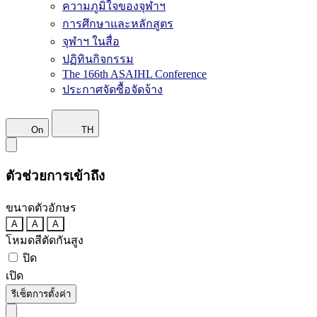
ความภูมิใจของจุฬาฯ
การศึกษาและหลักสูตร
จุฬาฯ ในสื่อ
ปฏิทินกิจกรรม
The 166th ASAIHL Conference
ประกาศจัดซื้อจัดจ้าง
On
TH
ตัวช่วยการเข้าถึง
ขนาดตัวอักษร
A
A
A
โหมดสีตัดกันสูง
ปิด
เปิด
รีเซ็ตการตั้งค่า