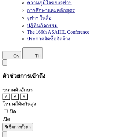
ความภูมิใจของจุฬาฯ
การศึกษาและหลักสูตร
จุฬาฯ ในสื่อ
ปฏิทินกิจกรรม
The 166th ASAIHL Conference
ประกาศจัดซื้อจัดจ้าง
On
TH
ตัวช่วยการเข้าถึง
ขนาดตัวอักษร
A
A
A
โหมดสีตัดกันสูง
ปิด
เปิด
รีเซ็ตการตั้งค่า