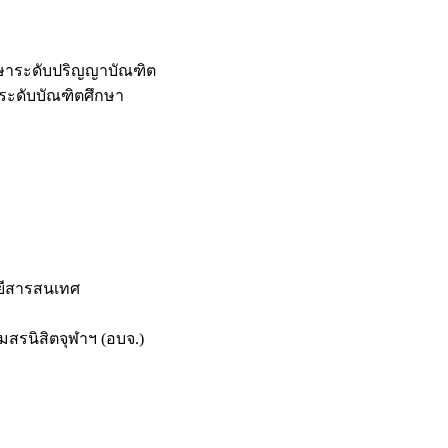
กษาระดับปริญญาบัณฑิต
ระดับบัณฑิตศึกษา
ยีสารสนเทศ
สรนิสิตจุฬาฯ (อบจ.)