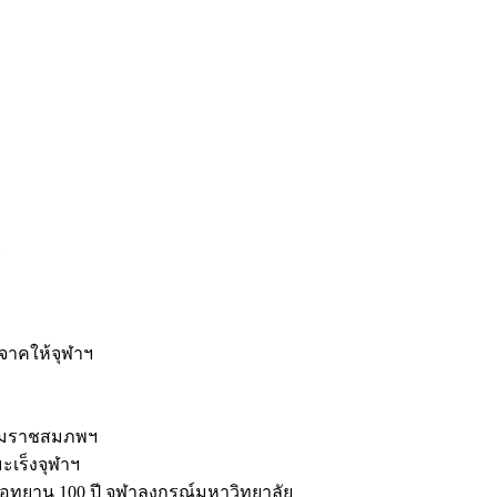
ะ
ิจาคให้จุฬาฯ
รมราชสมภพฯ
มะเร็งจุฬาฯ
ุทยาน 100 ปี จุฬาลงกรณ์มหาวิทยาลัย