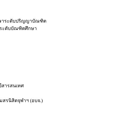
กษาระดับปริญญาบัณฑิต
ระดับบัณฑิตศึกษา
ยีสารสนเทศ
สรนิสิตจุฬาฯ (อบจ.)