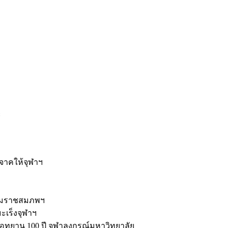
ะ
ิจาคให้จุฬาฯ
รมราชสมภพฯ
มะเร็งจุฬาฯ
ุทยาน 100 ปี จุฬาลงกรณ์มหาวิทยาลัย