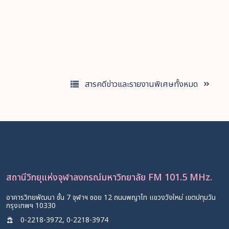
จุฬาฯ-ม.มหิดล ร่วมแถลงความร่วมมือ
โครงการพันธกิจเพื่อสังคม "คติชนน่าน"
| 19 มี.ค. 2569
สารคดีข่าวและรายงานพิเศษทั้งหมด
รายละเอียด
สถานีวิทยุแห่งจุฬาลงกรณ์มหาวิทยาลัย FM 101.5 MHz.
อาคารวิทยพัฒนา ชั้น 7 จุฬาฯ ซอย 12 ถนนพญาไท แขวงวังใหม่ เขตปทุมวัน
กรุงเทพฯ 10330
0-2218-3972, 0-2218-3974