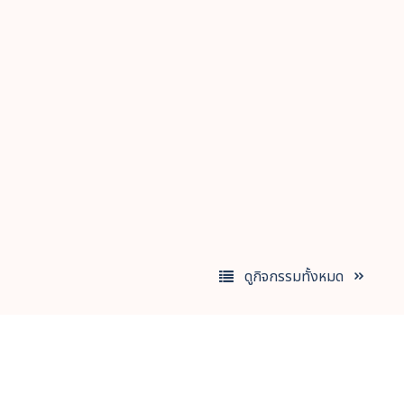
ลงนามข้อตกลงความร่วมมือ 2 สถานีวิทยุฯ
25 พฤศจิกายน 2568 ครบรอบวันสถาปนา 60 ปี สถา
จุฬาฯ
ดูกิจกรรมทั้งหมด