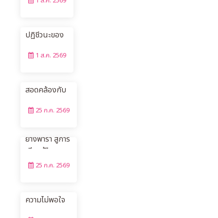
1 ส.ค. 2569
เลือกทดแทน
การใช้ยา
ปฏิชีวนะของ
“การบริหาร
สุกรในเล้า
ความมั่งคั่ง คือ
1 ส.ค. 2569
คลอด
การจัดการเงิน
และทรัพย์สินให้
สอดคล้องกับ
เป้าหมายและ
25 ก.ค. 2569
ความเสี่ยงของ
แต่ละคน”
หุ่นจำลองจาก
ยางพารา สู่การ
เรียนรู้"
25 ก.ค. 2569
คนรุ่นใหม่กับ
การเมืองแห่ง
ความไม่พอใจ
ในอินเดีย