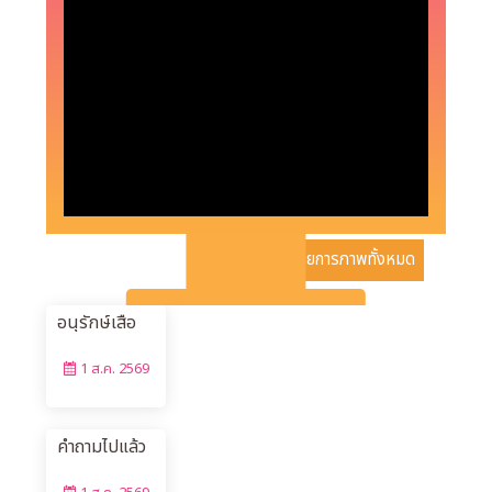
รายการภาพทั้งหมด
อินเดียกับ
ภารกิจ
อนุรักษ์เสือ
โคร่งเบงกอล
1 ส.ค. 2569
"Flash Quiz
32 ตอน ใช้
คำถามไปแล้ว
868 ข้
การใช้ทาง