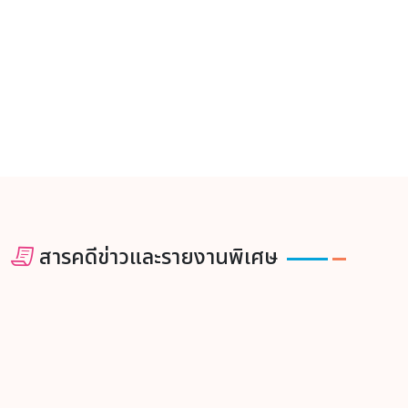
แต่งตั้งผู้อำนวยการสถานีวิทยุแห่งจุฬาลงกรณ์
1 ต.ค. 2566
มหาวิทยาลัย
SHECU จุฬาฯ เชิญร่วมกิจกรรม Chula
10 ส.ค. 2566
Safety 2023 ร่วมสร้างความปลอดภัยสู่สุขภาวะในการทำงาน
ที่ดีอย่างยั่งยืน
ประกาศรายชื่อผู้โชคดี โครงการ “10 วัน ฉัน
21 มิ.ย. 2566
อยากรู้จักคุณ” (Ten years for Chula Radio Plus)
สารคดีข่าวและรายงานพิเศษ