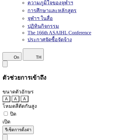
ความภูมิใจของจุฬาฯ
การศึกษาและหลักสูตร
จุฬาฯ ในสื่อ
ปฏิทินกิจกรรม
The 166th ASAIHL Conference
ประกาศจัดซื้อจัดจ้าง
On
TH
ตัวช่วยการเข้าถึง
ขนาดตัวอักษร
A
A
A
โหมดสีตัดกันสูง
ปิด
เปิด
รีเซ็ตการตั้งค่า