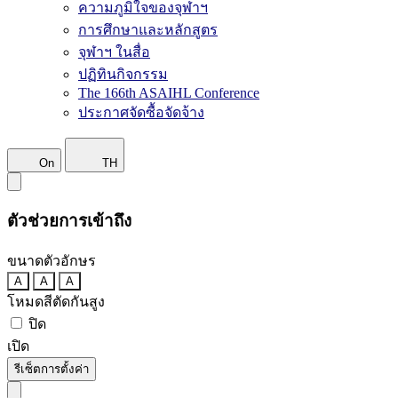
ความภูมิใจของจุฬาฯ
การศึกษาและหลักสูตร
จุฬาฯ ในสื่อ
ปฏิทินกิจกรรม
The 166th ASAIHL Conference
ประกาศจัดซื้อจัดจ้าง
On
TH
ตัวช่วยการเข้าถึง
ขนาดตัวอักษร
A
A
A
โหมดสีตัดกันสูง
ปิด
เปิด
รีเซ็ตการตั้งค่า