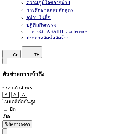
ความภูมิใจของจุฬาฯ
การศึกษาและหลักสูตร
จุฬาฯ ในสื่อ
ปฏิทินกิจกรรม
The 166th ASAIHL Conference
ประกาศจัดซื้อจัดจ้าง
On
TH
ตัวช่วยการเข้าถึง
ขนาดตัวอักษร
A
A
A
โหมดสีตัดกันสูง
ปิด
เปิด
รีเซ็ตการตั้งค่า