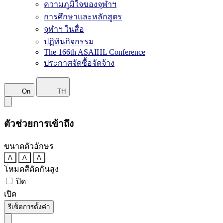
ความภูมิใจของจุฬาฯ
การศึกษาและหลักสูตร
จุฬาฯ ในสื่อ
ปฏิทินกิจกรรม
The 166th ASAIHL Conference
ประกาศจัดซื้อจัดจ้าง
On
TH
ตัวช่วยการเข้าถึง
ขนาดตัวอักษร
A
A
A
โหมดสีตัดกันสูง
ปิด
เปิด
รีเซ็ตการตั้งค่า