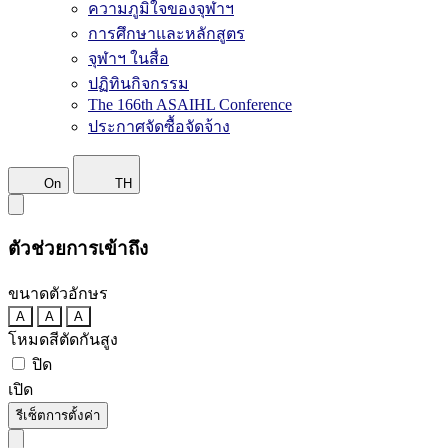
ความภูมิใจของจุฬาฯ
การศึกษาและหลักสูตร
จุฬาฯ ในสื่อ
ปฏิทินกิจกรรม
The 166th ASAIHL Conference
ประกาศจัดซื้อจัดจ้าง
On
TH
ตัวช่วยการเข้าถึง
ขนาดตัวอักษร
A
A
A
โหมดสีตัดกันสูง
ปิด
เปิด
รีเซ็ตการตั้งค่า