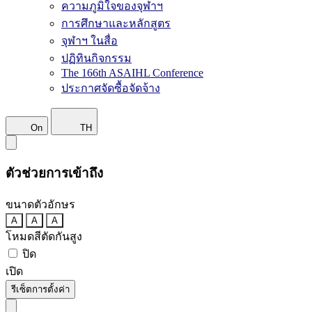
ความภูมิใจของจุฬาฯ
การศึกษาและหลักสูตร
จุฬาฯ ในสื่อ
ปฏิทินกิจกรรม
The 166th ASAIHL Conference
ประกาศจัดซื้อจัดจ้าง
On
TH
ตัวช่วยการเข้าถึง
ขนาดตัวอักษร
A
A
A
โหมดสีตัดกันสูง
ปิด
เปิด
รีเซ็ตการตั้งค่า