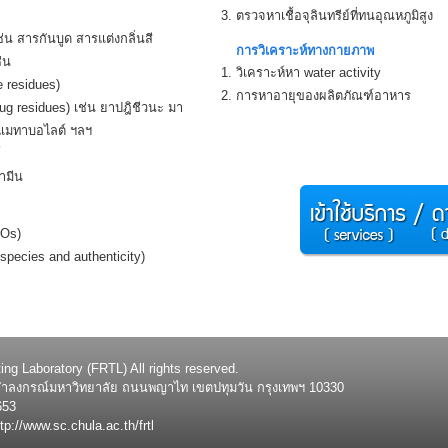
ตรวจหาเชื้อจุลินทรีย์ที่ทนอุณหภูมิสูง
น สารกันบูด สารแต่งกลิ่นสี
การวิเคราะห์ทางกายภาพ
่น
วิเคราะห์หา water activity
 residues)
การหาอายุของผลิตภัณฑ์อาหาร
g residues) เช่น ยาปฎิชีวนะ มา
แมทาบอไลต์ ฯลฯ
์
ามีน
MOs)
species and authenticity)
g Laboratory (FRTL) All rights reserved.
ฬาลงกรณ์มหาวิทยาลัย ถนนพญาไท เขตปทุมวัน กรุงเทพฯ 10330
653
p://www.sc.chula.ac.th/frtl