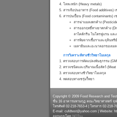
โลหะหนัก (Heavy metals)
สารเจือปนอาหาร (Food additives) เช่
สารปนเปื้อน (Food contaminants) เช
สารฆ่าแมลงตกค้าง (Pesticide
สารออกฤทธิ์ทางยาตกค้าง (Dru
ลาไคต์กรีน ไนโตรฟูแรน และ
สารพิษจากเชื้อราและจุลินทรีย
เมลามีนและอะนาลอกของเมล
การวิเคราะห์ทางชีววิทยาโมเลกุล
ตรวจสอบการดัดแปลงพันธุกรรม (G
ตรวจชนิดและปริมาณเนื้อสัตว์ (Meat 
ตรวจสอบทางชีววิทยาโมเลกุล
ทดสอบทางเซรุ่มวิิทยา
Copyright © 2009 Food Research and Testin
ชั้น 16 อาคารมหามกุฏ คณะวิทยาศาสตร์ จุ
โทรศัพท์ 02-218-7653-4 | โทรสาร 02-218-7
E-mail: cufdtest@yahoo.com | Website: htt
ออกแบบโดย
NOTsu