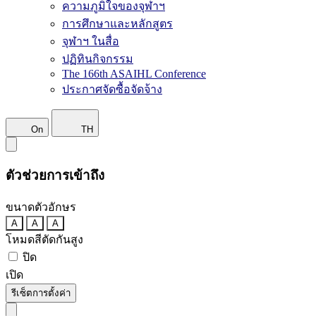
ความภูมิใจของจุฬาฯ
การศึกษาและหลักสูตร
จุฬาฯ ในสื่อ
ปฏิทินกิจกรรม
The 166th ASAIHL Conference
ประกาศจัดซื้อจัดจ้าง
On
TH
ตัวช่วยการเข้าถึง
ขนาดตัวอักษร
A
A
A
โหมดสีตัดกันสูง
ปิด
เปิด
รีเซ็ตการตั้งค่า