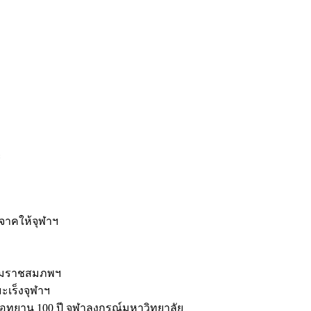
ะ
ิจาคให้จุฬาฯ
รมราชสมภพฯ
มะเร็งจุฬาฯ
ุทยาน 100 ปี จุฬาลงกรณ์มหาวิทยาลัย