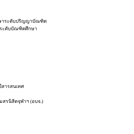
กษาระดับปริญญาบัณฑิต
ระดับบัณฑิตศึกษา
ยีสารสนเทศ
สรนิสิตจุฬาฯ (อบจ.)