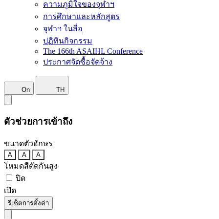
ความภูมิใจของจุฬาฯ
การศึกษาและหลักสูตร
จุฬาฯ ในสื่อ
ปฏิทินกิจกรรม
The 166th ASAIHL Conference
ประกาศจัดซื้อจัดจ้าง
On
TH
ตัวช่วยการเข้าถึง
ขนาดตัวอักษร
A
A
A
โหมดสีตัดกันสูง
ปิด
เปิด
รีเซ็ตการตั้งค่า