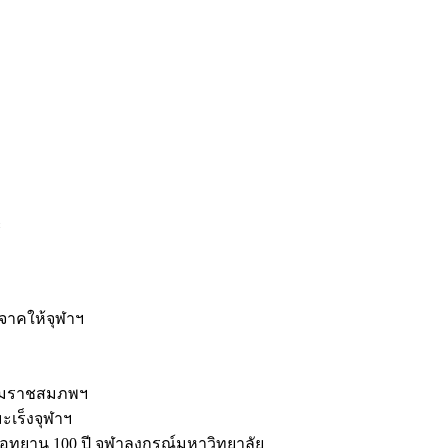
ะ
ิจาคให้จุฬาฯ
รมราชสมภพฯ
มะเร็งจุฬาฯ
ุทยาน 100 ปี จุฬาลงกรณ์มหาวิทยาลัย