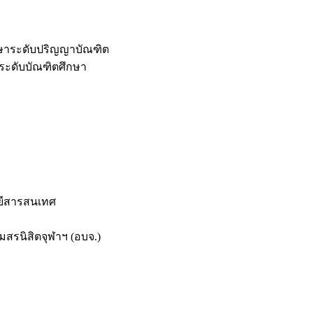
กษาระดับปริญญาบัณฑิต
ระดับบัณฑิตศึกษา
ยีสารสนเทศ
สรนิสิตจุฬาฯ (อบจ.)