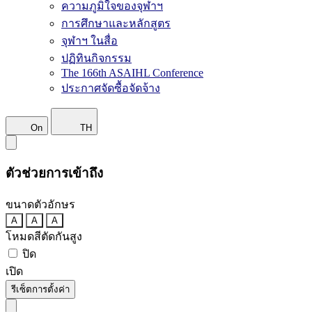
ความภูมิใจของจุฬาฯ
การศึกษาและหลักสูตร
จุฬาฯ ในสื่อ
ปฏิทินกิจกรรม
The 166th ASAIHL Conference
ประกาศจัดซื้อจัดจ้าง
On
TH
ตัวช่วยการเข้าถึง
ขนาดตัวอักษร
A
A
A
โหมดสีตัดกันสูง
ปิด
เปิด
รีเซ็ตการตั้งค่า