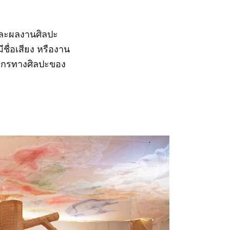
รและผลงานศิลปะ
ื่อเสียง หรืองาน
ากรทางศิลปะของ