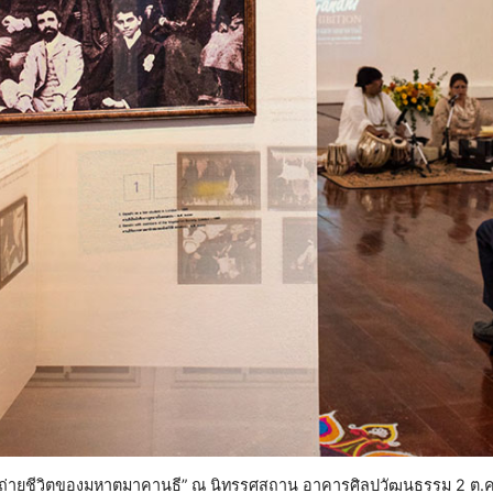
ถ่ายชีวิตของมหาตมาคานธี” ณ นิทรรศสถาน อาคารศิลปวัฒนธรรม 2 ต.ค.