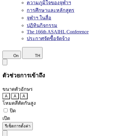
ความภูมิใจของจุฬาฯ
การศึกษาและหลักสูตร
จุฬาฯ ในสื่อ
ปฏิทินกิจกรรม
The 166th ASAIHL Conference
ประกาศจัดซื้อจัดจ้าง
On
TH
ตัวช่วยการเข้าถึง
ขนาดตัวอักษร
A
A
A
โหมดสีตัดกันสูง
ปิด
เปิด
รีเซ็ตการตั้งค่า