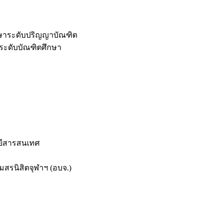
กษาระดับปริญญาบัณฑิต
ระดับบัณฑิตศึกษา
ยีสารสนเทศ
สรนิสิตจุฬาฯ (อบจ.)