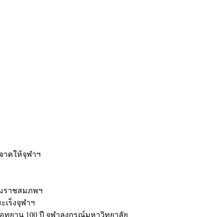
ะ
ิจาคให้จุฬาฯ
รมราชสมภพฯ
มะเร็งจุฬาฯ
ุทยาน 100 ปี จุฬาลงกรณ์มหาวิทยาลัย