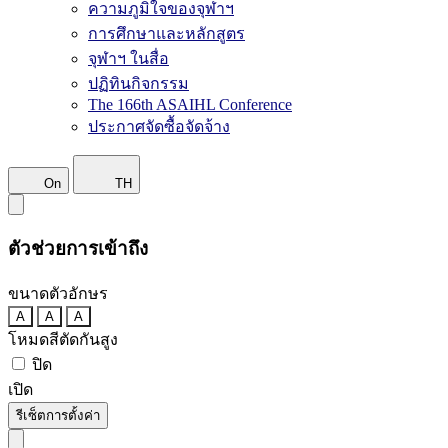
ความภูมิใจของจุฬาฯ
การศึกษาและหลักสูตร
จุฬาฯ ในสื่อ
ปฏิทินกิจกรรม
The 166th ASAIHL Conference
ประกาศจัดซื้อจัดจ้าง
On
TH
ตัวช่วยการเข้าถึง
ขนาดตัวอักษร
A
A
A
โหมดสีตัดกันสูง
ปิด
เปิด
รีเซ็ตการตั้งค่า