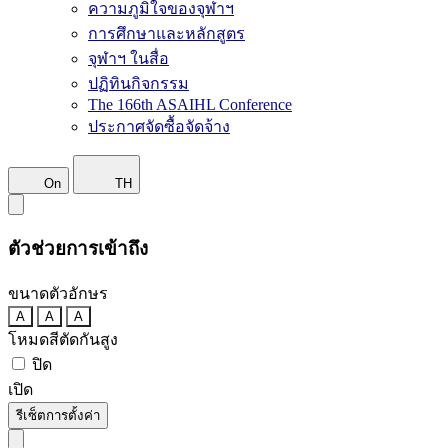
ความภูมิใจของจุฬาฯ
การศึกษาและหลักสูตร
จุฬาฯ ในสื่อ
ปฏิทินกิจกรรม
The 166th ASAIHL Conference
ประกาศจัดซื้อจัดจ้าง
On
TH
ตัวช่วยการเข้าถึง
ขนาดตัวอักษร
A
A
A
โหมดสีตัดกันสูง
ปิด
เปิด
รีเซ็ตการตั้งค่า