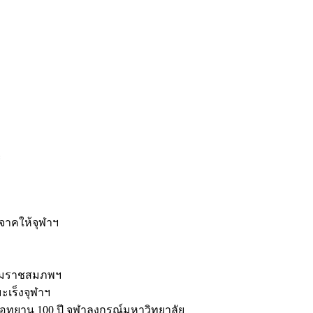
ะ
ิจาคให้จุฬาฯ
รมราชสมภพฯ
มะเร็งจุฬาฯ
ุทยาน 100 ปี จุฬาลงกรณ์มหาวิทยาลัย