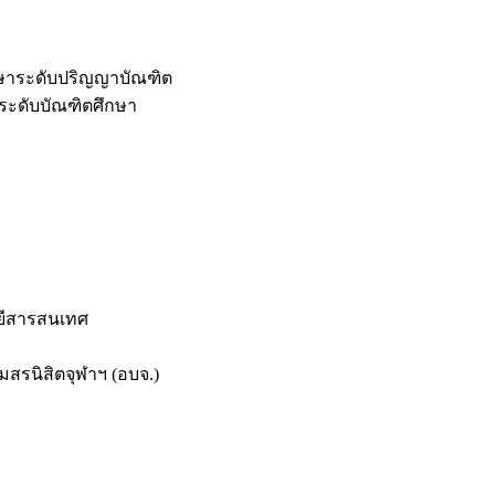
กษาระดับปริญญาบัณฑิต
ระดับบัณฑิตศึกษา
ยีสารสนเทศ
สรนิสิตจุฬาฯ (อบจ.)