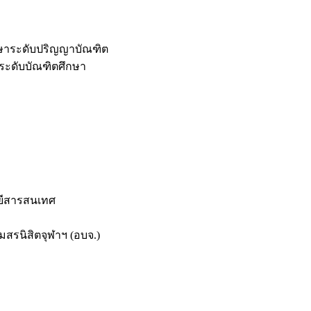
กษาระดับปริญญาบัณฑิต
ระดับบัณฑิตศึกษา
ยีสารสนเทศ
สรนิสิตจุฬาฯ (อบจ.)