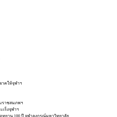
ะ
ิจาคให้จุฬาฯ
รมราชสมภพฯ
มะเร็งจุฬาฯ
ุทยาน 100 ปี จุฬาลงกรณ์มหาวิทยาลัย