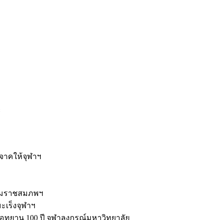
ะ
ิจาคให้จุฬาฯ
รมราชสมภพฯ
มะเร็งจุฬาฯ
ุทยาน 100 ปี จุฬาลงกรณ์มหาวิทยาลัย