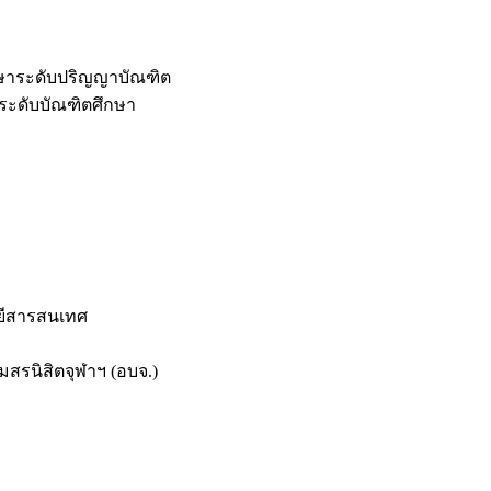
กษาระดับปริญญาบัณฑิต
ระดับบัณฑิตศึกษา
ยีสารสนเทศ
สรนิสิตจุฬาฯ (อบจ.)