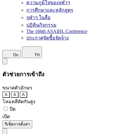
ความภูมิใจของจุฬาฯ
การศึกษาและหลักสูตร
จุฬาฯ ในสื่อ
ปฏิทินกิจกรรม
The 166th ASAIHL Conference
ประกาศจัดซื้อจัดจ้าง
On
TH
ตัวช่วยการเข้าถึง
ขนาดตัวอักษร
A
A
A
โหมดสีตัดกันสูง
ปิด
เปิด
รีเซ็ตการตั้งค่า