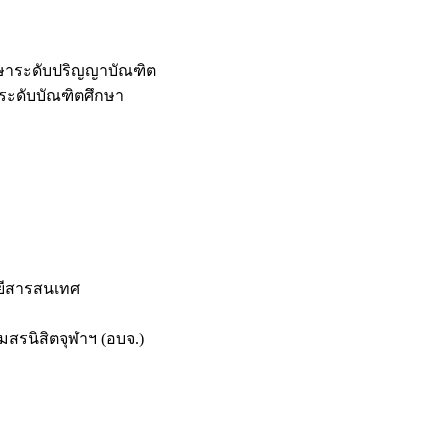
กษาระดับปริญญาบัณฑิต
ระดับบัณฑิตศึกษา
ยีสารสนเทศ
สรนิสิตจุฬาฯ (อบจ.)