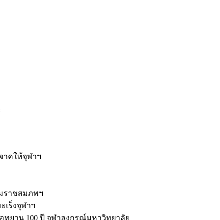
ะ
ิจาคให้จุฬาฯ
รมราชสมภพฯ
มะเร็งจุฬาฯ
ุทยาน 100 ปี จุฬาลงกรณ์มหาวิทยาลัย