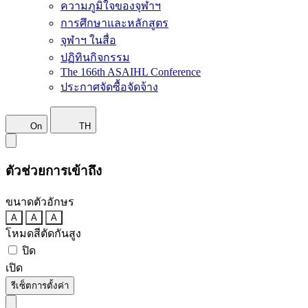
ความภูมิใจของจุฬาฯ
การศึกษาและหลักสูตร
จุฬาฯ ในสื่อ
ปฏิทินกิจกรรม
The 166th ASAIHL Conference
ประกาศจัดซื้อจัดจ้าง
On
TH
ตัวช่วยการเข้าถึง
ขนาดตัวอักษร
A
A
A
โหมดสีตัดกันสูง
ปิด
เปิด
รีเซ็ตการตั้งค่า