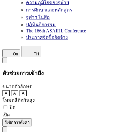
ความภูมิใจของจุฬาฯ
การศึกษาและหลักสูตร
จุฬาฯ ในสื่อ
ปฏิทินกิจกรรม
The 166th ASAIHL Conference
ประกาศจัดซื้อจัดจ้าง
On
TH
ตัวช่วยการเข้าถึง
ขนาดตัวอักษร
A
A
A
โหมดสีตัดกันสูง
ปิด
เปิด
รีเซ็ตการตั้งค่า