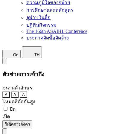
ความภูมิใจของจุฬาฯ
การศึกษาและหลักสูตร
จุฬาฯ ในสื่อ
ปฏิทินกิจกรรม
The 166th ASAIHL Conference
ประกาศจัดซื้อจัดจ้าง
On
TH
ตัวช่วยการเข้าถึง
ขนาดตัวอักษร
A
A
A
โหมดสีตัดกันสูง
ปิด
เปิด
รีเซ็ตการตั้งค่า