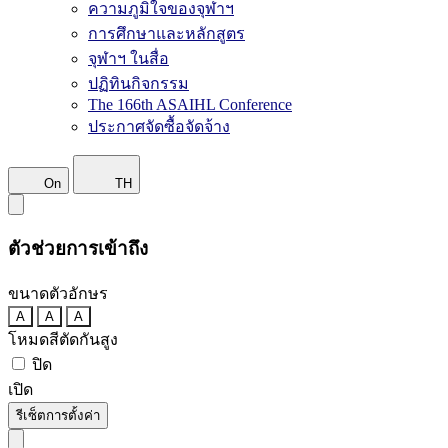
ความภูมิใจของจุฬาฯ
การศึกษาและหลักสูตร
จุฬาฯ ในสื่อ
ปฏิทินกิจกรรม
The 166th ASAIHL Conference
ประกาศจัดซื้อจัดจ้าง
On
TH
ตัวช่วยการเข้าถึง
ขนาดตัวอักษร
A
A
A
โหมดสีตัดกันสูง
ปิด
เปิด
รีเซ็ตการตั้งค่า