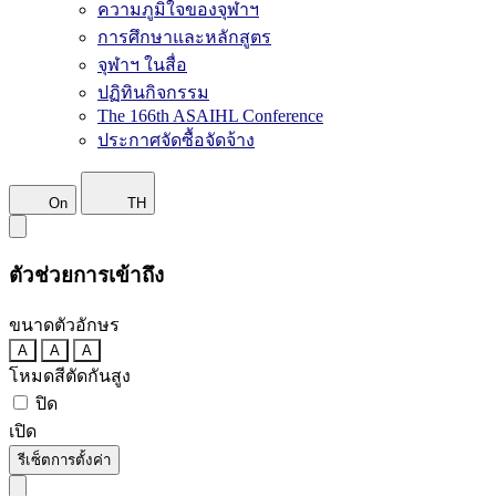
ความภูมิใจของจุฬาฯ
การศึกษาและหลักสูตร
จุฬาฯ ในสื่อ
ปฏิทินกิจกรรม
The 166th ASAIHL Conference
ประกาศจัดซื้อจัดจ้าง
On
TH
ตัวช่วยการเข้าถึง
ขนาดตัวอักษร
A
A
A
โหมดสีตัดกันสูง
ปิด
เปิด
รีเซ็ตการตั้งค่า