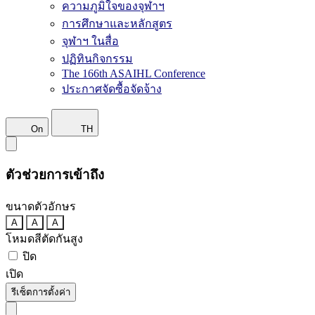
ความภูมิใจของจุฬาฯ
การศึกษาและหลักสูตร
จุฬาฯ ในสื่อ
ปฏิทินกิจกรรม
The 166th ASAIHL Conference
ประกาศจัดซื้อจัดจ้าง
On
TH
ตัวช่วยการเข้าถึง
ขนาดตัวอักษร
A
A
A
โหมดสีตัดกันสูง
ปิด
เปิด
รีเซ็ตการตั้งค่า