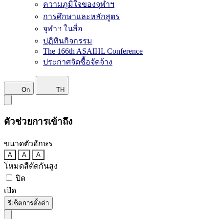
ความภูมิใจของจุฬาฯ
การศึกษาและหลักสูตร
จุฬาฯ ในสื่อ
ปฏิทินกิจกรรม
The 166th ASAIHL Conference
ประกาศจัดซื้อจัดจ้าง
On
TH
ตัวช่วยการเข้าถึง
ขนาดตัวอักษร
A
A
A
โหมดสีตัดกันสูง
ปิด
เปิด
รีเซ็ตการตั้งค่า