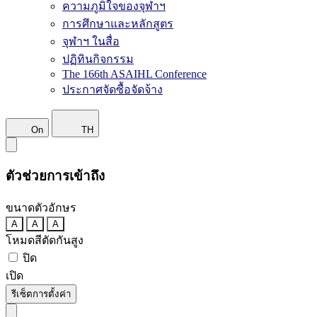
ความภูมิใจของจุฬาฯ
การศึกษาและหลักสูตร
จุฬาฯ ในสื่อ
ปฏิทินกิจกรรม
The 166th ASAIHL Conference
ประกาศจัดซื้อจัดจ้าง
On
TH
ตัวช่วยการเข้าถึง
ขนาดตัวอักษร
A
A
A
โหมดสีตัดกันสูง
ปิด
เปิด
รีเซ็ตการตั้งค่า