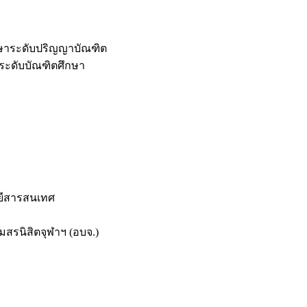
กษาระดับปริญญาบัณฑิต
ระดับบัณฑิตศึกษา
ยีสารสนเทศ
สรนิสิตจุฬาฯ (อบจ.)