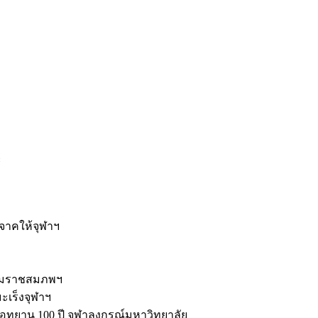
ะ
ิจาคให้จุฬาฯ
รมราชสมภพฯ
มะเร็งจุฬาฯ
ุทยาน 100 ปี จุฬาลงกรณ์มหาวิทยาลัย