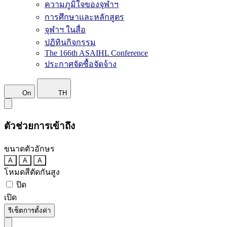
ความภูมิใจของจุฬาฯ
การศึกษาและหลักสูตร
จุฬาฯ ในสื่อ
ปฏิทินกิจกรรม
The 166th ASAIHL Conference
ประกาศจัดซื้อจัดจ้าง
On
TH
ตัวช่วยการเข้าถึง
ขนาดตัวอักษร
A
A
A
โหมดสีตัดกันสูง
ปิด
เปิด
รีเซ็ตการตั้งค่า