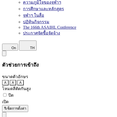
ความภูมิใจของจุฬาฯ
การศึกษาและหลักสูตร
จุฬาฯ ในสื่อ
ปฏิทินกิจกรรม
The 166th ASAIHL Conference
ประกาศจัดซื้อจัดจ้าง
On
TH
ตัวช่วยการเข้าถึง
ขนาดตัวอักษร
A
A
A
โหมดสีตัดกันสูง
ปิด
เปิด
รีเซ็ตการตั้งค่า