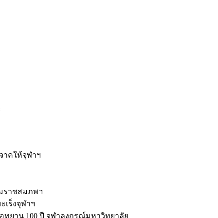
ะ
ิจาคให้จุฬาฯ
รมราชสมภพฯ
มะเร็งจุฬาฯ
ุทยาน 100 ปี จุฬาลงกรณ์มหาวิทยาลัย