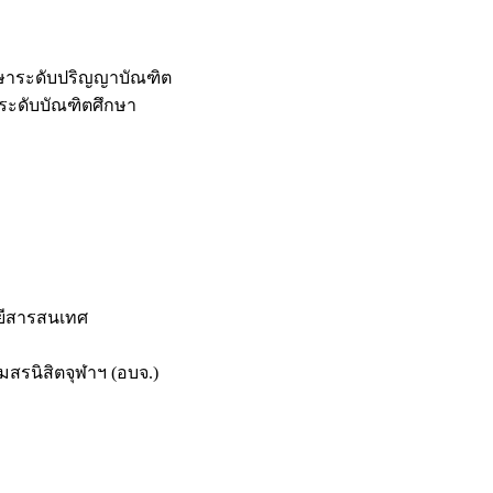
กษาระดับปริญญาบัณฑิต
ระดับบัณฑิตศึกษา
ยีสารสนเทศ
สรนิสิตจุฬาฯ (อบจ.)