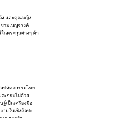
ชวัง และคุณหญิง
วยชามเบญจรงค์
รณ์ในตระกูลต่างๆ ผ้า
ศิลปหัตถกรรมไทย
 ประกอบไปด้วย
์เป็นเครื่องมือ
ยงามในเชิงศิลปะ