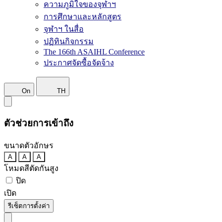
ความภูมิใจของจุฬาฯ
การศึกษาและหลักสูตร
จุฬาฯ ในสื่อ
ปฏิทินกิจกรรม
The 166th ASAIHL Conference
ประกาศจัดซื้อจัดจ้าง
On
TH
ตัวช่วยการเข้าถึง
ขนาดตัวอักษร
A
A
A
โหมดสีตัดกันสูง
ปิด
เปิด
รีเซ็ตการตั้งค่า