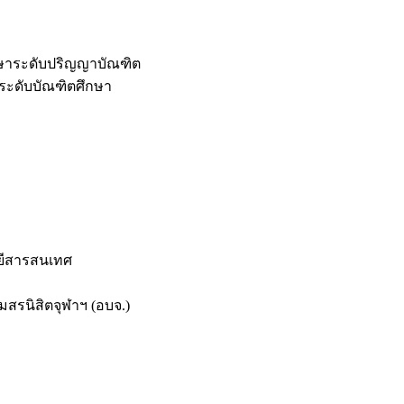
กษาระดับปริญญาบัณฑิต
ระดับบัณฑิตศึกษา
ยีสารสนเทศ
สรนิสิตจุฬาฯ (อบจ.)