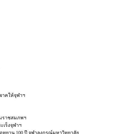
ะ
ิจาคให้จุฬาฯ
รมราชสมภพฯ
มะเร็งจุฬาฯ
ุทยาน 100 ปี จุฬาลงกรณ์มหาวิทยาลัย