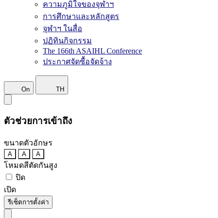
ความภูมิใจของจุฬาฯ
การศึกษาและหลักสูตร
จุฬาฯ ในสื่อ
ปฏิทินกิจกรรม
The 166th ASAIHL Conference
ประกาศจัดซื้อจัดจ้าง
On
TH
ตัวช่วยการเข้าถึง
ขนาดตัวอักษร
A
A
A
โหมดสีตัดกันสูง
ปิด
เปิด
รีเซ็ตการตั้งค่า