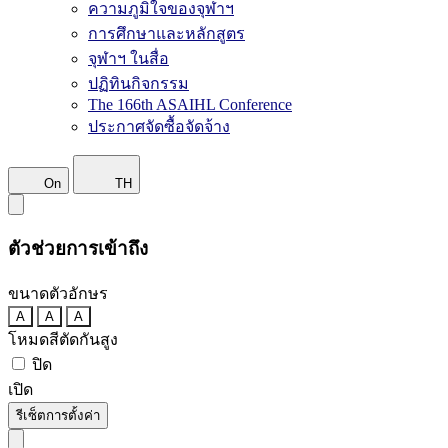
ความภูมิใจของจุฬาฯ
การศึกษาและหลักสูตร
จุฬาฯ ในสื่อ
ปฏิทินกิจกรรม
The 166th ASAIHL Conference
ประกาศจัดซื้อจัดจ้าง
On
TH
ตัวช่วยการเข้าถึง
ขนาดตัวอักษร
A
A
A
โหมดสีตัดกันสูง
ปิด
เปิด
รีเซ็ตการตั้งค่า