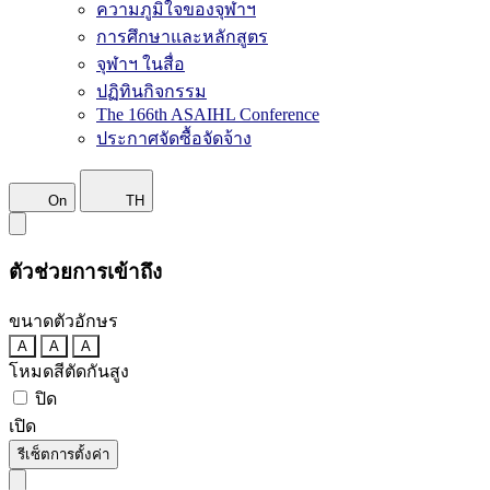
ความภูมิใจของจุฬาฯ
การศึกษาและหลักสูตร
จุฬาฯ ในสื่อ
ปฏิทินกิจกรรม
The 166th ASAIHL Conference
ประกาศจัดซื้อจัดจ้าง
On
TH
ตัวช่วยการเข้าถึง
ขนาดตัวอักษร
A
A
A
โหมดสีตัดกันสูง
ปิด
เปิด
รีเซ็ตการตั้งค่า