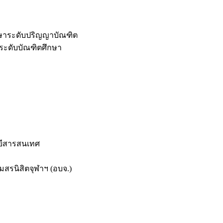
กษาระดับปริญญาบัณฑิต
ระดับบัณฑิตศึกษา
ยีสารสนเทศ
สรนิสิตจุฬาฯ (อบจ.)