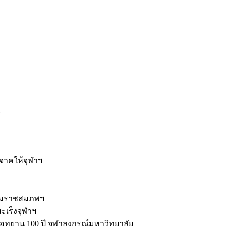
ะ
ิจาคให้จุฬาฯ
รมราชสมภพฯ
มะเร็งจุฬาฯ
ุทยาน 100 ปี จุฬาลงกรณ์มหาวิทยาลัย