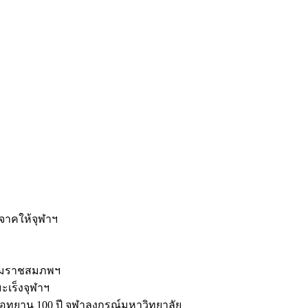
ะ
ิจาคให้จุฬาฯ
รมราชสมภพฯ
มะเร็งจุฬาฯ
ุทยาน 100 ปี จุฬาลงกรณ์มหาวิทยาลัย