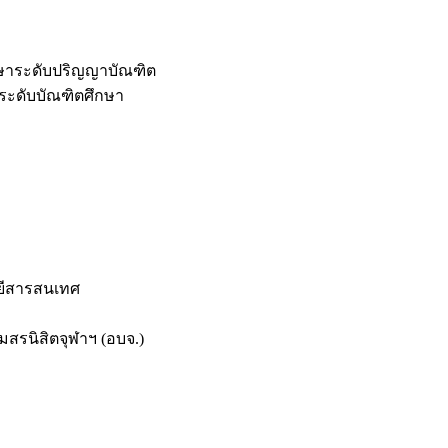
กษาระดับปริญญาบัณฑิต
ระดับบัณฑิตศึกษา
ยีสารสนเทศ
สรนิสิตจุฬาฯ (อบจ.)